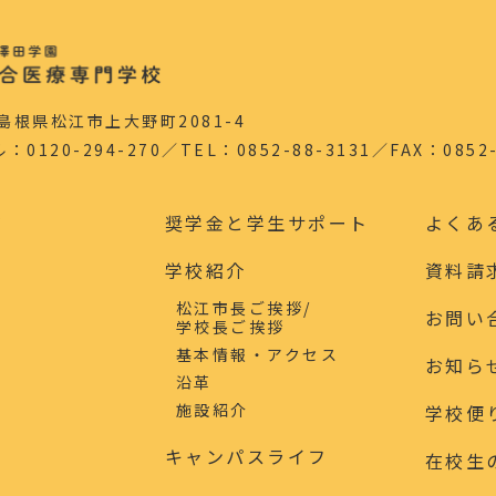
5 島根県松江市上大野町2081-4
120-294-270／TEL：0852-88-3131／FAX：0852-
ジ
奨学金と学生サポート
よくあ
学校紹介
資料請
松江市長ご挨拶/
お問い
学校長ご挨拶
基本情報・アクセス
科
お知ら
沿革
科
施設紹介
学校便
キャンパスライフ
在校生