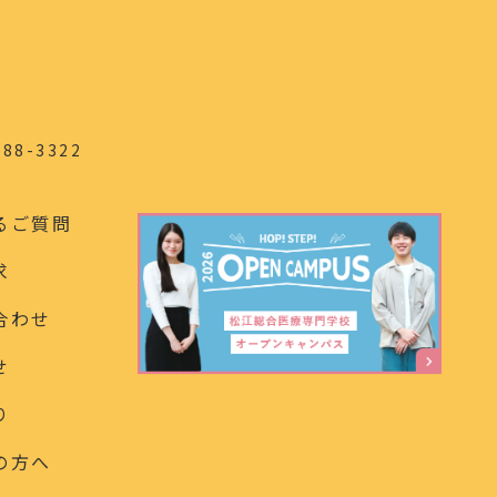
88-3322
るご質問
求
合わせ
せ
り
の方へ