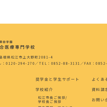
5 島根県松江市上大野町2081-4
120-294-270／TEL：0852-88-3131／FAX：0852-
ジ
奨学金と学生サポート
よくあ
学校紹介
資料請
松江市長ご挨拶/
お問い
学校長ご挨拶